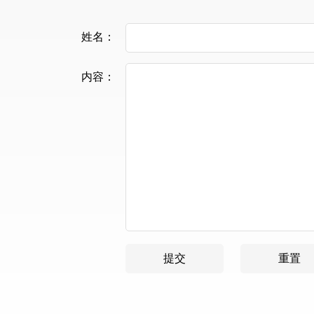
全球服务电话
天宁达微信公众号
+86-755-2716
地址：深圳市宝安区松岗街道沙浦