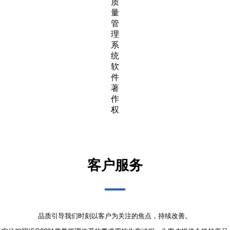
软件
著作
权
客户服务
品质引导我们时刻以客户为关注的焦点，持续改善。
天宁达按照ISO9001质量管理体系的要求严控生产过程，为客户提供合格的产品
99
1
1
%
v
按期完成
研发团队