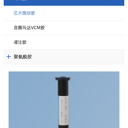
芯片围坝胶
音圈马达VCM胶
灌注胶
聚氨酯胶