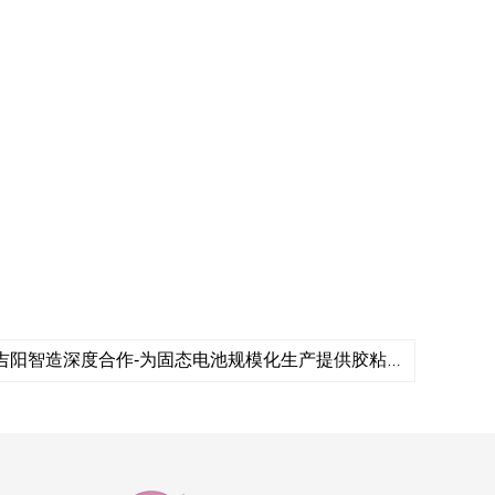
Next article:深圳天宁达：与吉阳智造深度合作-为固态电池规模化生产提供胶粘解决方案